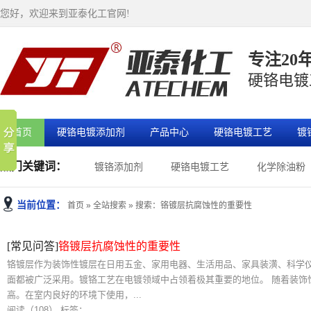
您好，欢迎来到亚泰化工官网!
专注20
硬铬电镀
首页
硬铬电镀添加剂
产品中心
硬铬电镀工艺
镀
热门关键词：
镀铬添加剂
硬铬电镀工艺
化学除油粉
当前位置：
首页
»
全站搜索
» 搜索：铬镀层抗腐蚀性的重要性
[常见问答]
铬镀层抗腐蚀性的重要性
铬镀层作为装饰性镀层在日用五金、家用电器、生活用品、家具装潢、科学仪
面都被广泛采用。镀铬工艺在电镀领域中占领着极其重要的地位。 随着装饰
高。在室内良好的环境下使用，...
阅读（108）
标签：
铬镀层抗腐蚀性的重要性