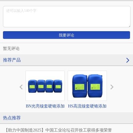
暂无评论
推荐产品
BN光亮镍套硬铬添加
HS高流镍套硬铬添加
SBN半亮镍
剂
剂
加剂
热点推荐
【助力中国制造2025】中国工业论坛召开徐工获得多项荣誉