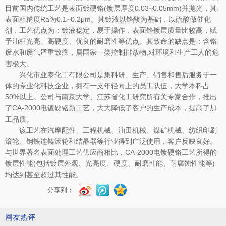
目前国内传统工艺是表面镀硬铬
(
镀层厚度
0.03~0.05mm)
并抛光，其
表面粗糙度
Ra
为
0.1~0.2
μ
m
。其镀液以铬酸为基础，以硫酸做催化
剂，工艺优点为：镀液稳定，易于操作，表面铬镀层质量比较高，赋
予油杆光亮、高硬度、优良的耐磨性等优点。其致命的缺点是：含铬
废水和废气严重致癌，属国家一类控制排放物
,
对环境和生产工人的危
害极大。
兴化市亚泰化工有限公司是集科研、生产、销售和售后服务于一
体的专业化科技企业，拥有一支年轻向上的员工队伍，大学本科占
50%
以上。公司与南京大学、江苏省化工研究所有关专家合作，推出
了
CA-2000
电镀硬铬新工艺，大大降低了客户的生产成本，提高了加
工品质。
该工艺在汽摩配件、工程机械、油田机械、煤矿机械、纺织印刷
滚轮、钢铁连铸滚轮和结晶器等行业得到广泛使用，客户反映良好。
与世界著名表面处理工艺供应商相比，
CA-2000
电镀硬铬工艺所得的
镀层性能
(
包括镀层外观、光亮度、硬度、耐磨性能、耐腐蚀性能等
)
均达到甚至超过其性能。
分享到：
网友热评