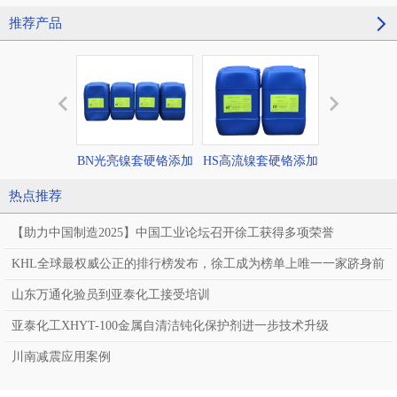
推荐产品
BN光亮镍套硬铬添加
HS高流镍套硬铬添加
SBN半亮镍
剂
剂
加剂
热点推荐
【助力中国制造2025】中国工业论坛召开徐工获得多项荣誉
KHL全球最权威公正的排行榜发布，徐工成为榜单上唯一一家跻身前
十强的中国企业
山东万通化验员到亚泰化工接受培训
亚泰化工XHYT-100金属自清洁钝化保护剂进一步技术升级
川南减震应用案例