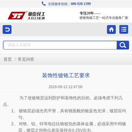
400-928-1599
全国服务热线：
专注20年——
硬铬电镀工艺一站式专业服务厂家
首页
常见问答
装饰性镀铬工艺要求
2016-09-12 12:47:00
为了使镀铬层达到防护和装饰性的目的。必须考虑下列几
点。
1、
镀铬层必须光亮平滑，具有镜面般的银蓝色光泽，镀层应均
匀。
2、
对铁、铝、锌等电位比铬较负的基体金属，必须采用中间镀
层，镀层之间电位差应保持在
0.25V
左右。