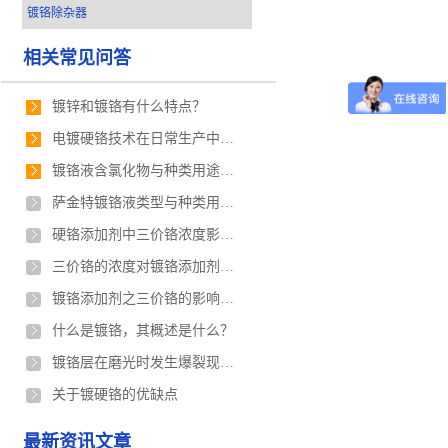
镀铬除杂器
相关常见问答
镀锌和镀铬有什么特点？
电镀硬铬技术在日常生产中的重要性？
镀铬液含氯化物与种类用途以及镀液与镀层的特点
萨金特镀铬液类型与种类用途以及镀液与镀层的特点
硬铬添加剂中三价铬浓度影响氢气析出速度的原理是什么？
三价铬的浓度对镀铬添加剂镀铬产生什么影响？
镀铬添加剂之三价铬的影响有哪些？
什么是镀铬，其概述是什么？
镀铬层在磨光时发生爆裂现象的原因及处理方法
关于镀硬铬的优缺点
最新资讯文章