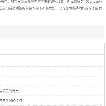
环境中，材料受到反复应力时产生的破坏现象，叫腐蚀疲劳（
Corrosion
在应力或者腐蚀的单独作用下不会发生，只有在两者共同作用时才能发
？
与镀层的特点
液与镀层的特点