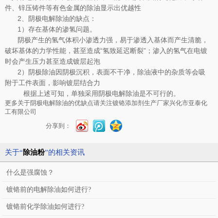
件、锌压铸件等有色金属的除油显示出优越性
2、阴极电解除油的缺点：
1）存在基体的渗氢问题。
阴极产生的氢气体积小渗透力强，易于渗透入基体而产生清脆，
破坏基体的力学性能，甚至造成“氢致延迟断裂”；渗入的氢气在电镀
时会产生压力甚至造成镀层起泡
2）阴极除油因阴极沉积，表面不干净，除油液中的杂质等会吸
附于工件表面，影响镀层结合力
根据上述可知，单独采用阴极电解除油是不可行的。
更多关于阴极电解除油的优缺点请关注镀铬添加剂生产厂家兴化市亚泰化
工有限公司
分享到：
关于“
除油粉
”的相关资讯
什么是强腐蚀？
镀铬前的电解除油如何进行?
镀铬前化学除油如何进行?